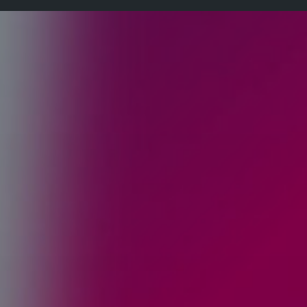
Skip
Skip
to
to
navigation
content