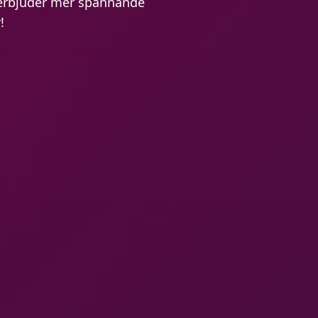
e erbjuder mer spännande
!